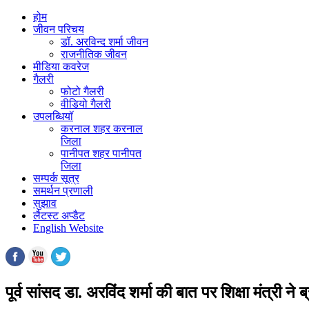
होम
जीवन परिचय
डॉ. अरविन्द शर्मा जीवन
राजनीतिक जीवन
मीडिया कवरेज
गैलरी
फोटो गैलरी
वीडियो गैलरी
उपलब्धियॉ
करनाल शहर करनाल
जिला
पानीपत शहर पानीपत
जिला
सम्पर्क सूत्र
समर्थन प्रणाली
सुझाव
लैटस्ट अप्डैट
English Website
info@darvindsharma.com
पूर्व सांसद डा. अरविंद शर्मा की बात पर शिक्षा मंत्री ने