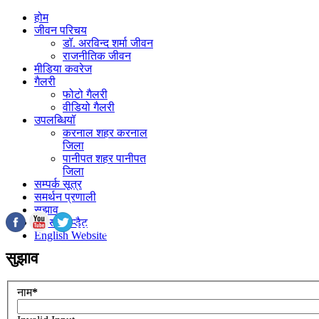
होम
जीवन परिचय
डॉ. अरविन्द शर्मा जीवन
राजनीतिक जीवन
मीडिया कवरेज
गैलरी
फोटो गैलरी
वीडियो गैलरी
उपलब्धियॉ
करनाल शहर करनाल
जिला
पानीपत शहर पानीपत
जिला
सम्पर्क सूत्र
समर्थन प्रणाली
सुझाव
लैटस्ट अप्डैट
info@darvindsharma.com
English Website
सुझाव
नाम
*